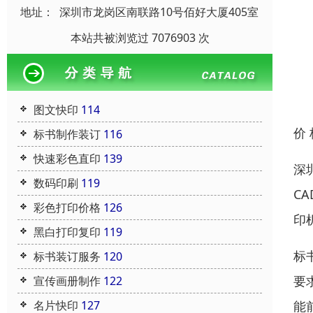
地址：
深圳市龙岗区南联路10号佰好大厦405室
本站共被浏览过 7076903 次
图文快印
114
价
标书制作装订
116
快速彩色直印
139
深
数码印刷
119
C
彩色打印价格
126
印
黑白打印复印
119
标
标书装订服务
120
要
宣传画册制作
122
能
名片快印
127