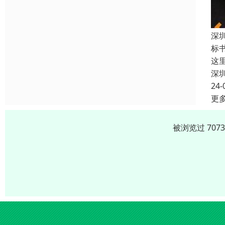
深
标
这
深
24-
更
被浏览过 707