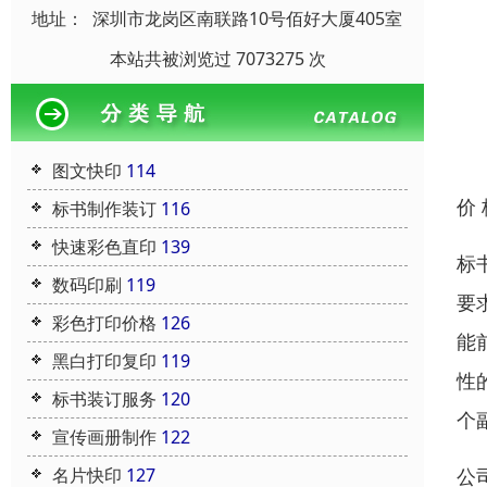
地址：
深圳市龙岗区南联路10号佰好大厦405室
本站共被浏览过 7073275 次
图文快印
114
价
标书制作装订
116
快速彩色直印
139
标
数码印刷
119
要
彩色打印价格
126
能
黑白打印复印
119
性
标书装订服务
120
个
宣传画册制作
122
公
名片快印
127